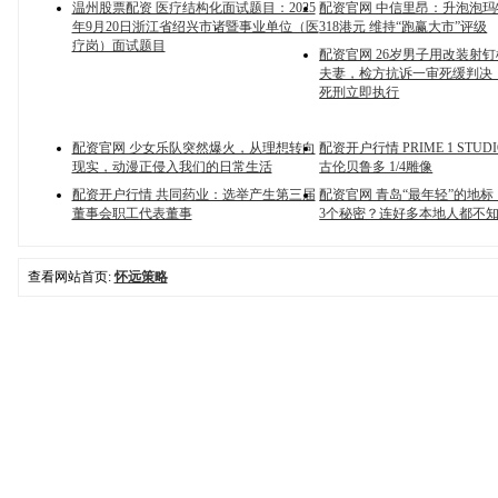
温州股票配资 医疗结构化面试题目：2025
配资官网 中信里昂：升泡泡
年9月20日浙江省绍兴市诸暨事业单位（医
318港元 维持“跑赢大市”评级
疗岗）面试题目
配资官网 26岁男子用改装射
夫妻，检方抗诉一审死缓判决
死刑立即执行
配资官网 少女乐队突然爆火，从理想转向
配资开户行情 PRIME 1 STU
现实，动漫正侵入我们的日常生活
古伦贝鲁多 1/4雕像
配资开户行情 共同药业：选举产生第三届
配资官网 青岛“最年轻”的地
董事会职工代表董事
3个秘密？连好多本地人都不
查看网站首页:
怀远策略