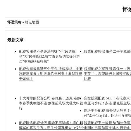
怀远
怀远策略
»
站点地图
最新文章
配资客服是不是违法的呀 “小”改造撬
股票配资数据 廉价二手车竟成
动“大”民生&#32;城市微更新切实提升群
众“幸福感+获得感”
配资公司最靠谱三个平台 决战Big3！比斯
权威配资之家官网 森保一：
利狂喷魔兽：明天拿你当猴耍！看我狠狠
平荷兰，希望能把上届苦涩教
干爆你！
比赛
十大可靠的配资公司 布伦森：迈克·布朗
实盘股票配资 Skip：布伦森
本赛季执教很不错 别像前几场大吼大叫就
班亚马少犯了点错 尼克斯主
行
网络平台配资 海外华人狂喜！
付“牵手”PayPal，赴华可直
配资网络配资炒股 李静不再隐瞒！坦白和
股票配资平台最新 给70年代
戴军的真实关系，牵手传闻真相大白仅3个
出圈的男演员演技排名 曹秀山