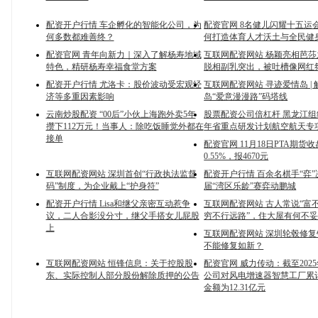
配资开户行情 车企孵化的智能化公司，为
配资官网 8名健儿闪耀十五运
何多数都难善终？
何打造体育人才沃土与全民健
配资官网 青年向新力｜深入了解杨寿地域
互联网配资网站 杨颖亮相芭
特色，精研杨寿幸福食堂方案
脱相副乳突出，被吐槽像网红
配资开户行情 尤洛卡：股价波动受宏观经
互联网配资网站 寻迹爱情岛 |
济等多重因素影响
岛“爱意漫漫路”码塔线
云南炒股配资 “00后”小伙上海跑外卖5年
股票配资公司倍杠杆 黑龙江组织
攒下112万元！当事人：除吃饭睡觉外都在
年省重点研发计划航空航天专
接单
配资官网 11月18日PTA期货
0.55%，报4670元
互联网配资网站 深圳首创“行政执法监督
配资开户行情 百余名棋手“弈”
码”制度，为企业戴上“护身符”
届“湾区乐龄”赛弈动鹏城
配资开户行情 Lisa和继父亲密互动惹争
互联网配资网站 古人常说“富
议，二人合影没分寸，继父手搭女儿屁股
穷不行远路”，住大屋有何不
上
互联网配资网站 深圳轮毂修
不能修复如新？
互联网配资网站 恒锋信息：关于控股股
配资官网 威力传动：截至202
东、实际控制人部分股份解除质押的公告
公司对风电增速器智慧工厂累
金额为12.31亿元