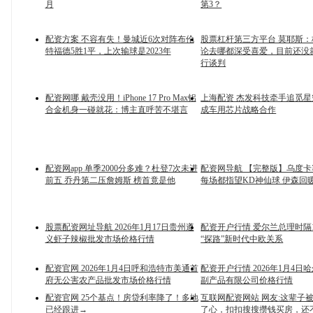
月
第3？
配资方案 不容有失！曼城近6次对阵布伦
股票杠杆第三方平台 莫耶斯
特福德5胜1平，上次输球是2023年
论去哪都深受喜爱，目前还没
行谈判
配资网哪 戴壳没用！iPhone 17 Pro Max铝
上海配资 杰发科技牵手追觅
合金机身一碰就花：博主直呼苦不堪言
成车用芯片战略合作
配资网app 单季2000分多难？杜登7次未进
配资网导航 【完整版】乌度
前五 乔丹第二压詹姆斯 榜首竟是他
每场都指望KD神仙球 伊森回
股票配资网址导航 2026年1月17日贵州遵
配资开户行情 爱尔兰总理时隔
义虾子辣椒批发市场价格行情
“探路”新时代中欧关系
配资官网 2026年1月4日呼和浩特市美通首
配资开户行情 2026年1月4日
府无公害农产品批发市场价格行情
副产品有限公司价格行情
配资官网 25个基点！房贷利率降了！多地
互联网配资网站 网友:这辈子
已经跟进→
了心，扣扣搜搜攒钱买房，还