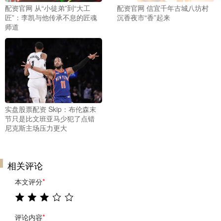
配资官网 从“小徒弟”到“大工
配资官网 信宜千年古城八坊村
匠”：李凯与他传承不息的匠魂
沉香夜市“香”起来
师道
实盘股票配资 Skip：布伦森末
节只是比文班亚马少犯了点错
尼克斯主场压力更大
相关评论
本文评分
*
评论内容
*