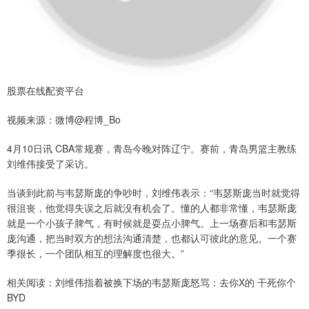
股票在线配资平台
视频来源：微博@程博_Bo
4月10日讯 CBA常规赛，青岛今晚对阵辽宁。赛前，青岛男篮主教练
刘维伟接受了采访。
当谈到此前与韦瑟斯庞的争吵时，刘维伟表示：“韦瑟斯庞当时就觉得
很沮丧，他觉得失误之后就没有机会了。懂的人都非常懂，韦瑟斯庞
就是一个小孩子脾气，有时候就是耍点小脾气。上一场赛后和韦瑟斯
庞沟通，把当时双方的想法沟通清楚，也都认可彼此的意见。一个赛
季很长，一个团队相互的理解度也很大。”
相关阅读：刘维伟指着被换下场的韦瑟斯庞怒骂：去你X的 干死你个
BYD