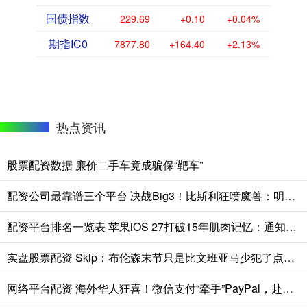
国债指数
229.69
+0.10
+0.04%
期指IC0
7877.80
+164.40
+2.13%
热点资讯
股票配资数据 廉价二手车竟成骗保“靶车”
配资公司最靠谱三个平台 决战Big3！比斯利狂喷魔兽：明天拿你当猴耍！看我狠狠干爆你！
配资平台排名一览表 苹果iOS 27打破15年肌肉记忆：通知下滑手势从中央改为左上角
实盘股票配资 Skip：布伦森末节只是比文班亚马少犯了点错 尼克斯主场压力更大
网络平台配资 海外华人狂喜！微信支付“牵手”PayPal，赴华可直接扫码付款