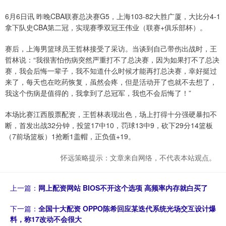
6月6日讯 昨晚CBA联赛总决赛G5，上海103-82大胜广厦，大比分4-1
拿下队史CBA第二冠，实现赛季双冠王伟业（联赛+俱乐部杯）。
赛后，上海男篮球员王哲林接受了采访。当谈到自己带伤出战时，王
哲林说：“我很害怕伤病突然严重打不了总决赛，因为如果打不了总决
赛，我会后悔一辈子，我不知道什么时候才能再打总决赛，幸好挺过
来了，每天也在吃药恢复，虽然会疼，但是活动开了也就不去想了，
我这个伤病是值得的，我拿到了总冠军，我也不会后悔了！”
本场比赛江西股票配资，王哲林表现出色，场上打得十分强硬暴扣不
断，首发出战32分钟，投篮17中10，罚球13中9，砍下29分14篮板
（7前场篮板）1抢断1盖帽，正负值+19。
怀远策略提示：文章来自网络，不代表本站观点。
上一篇：
网上配资网站 BIOS不开这个选项 高频率内存就白买了
下一篇：
全国十大配资 OPPO陈希回应某迭代系统光场交互设计爆
料，称17改动不会很大