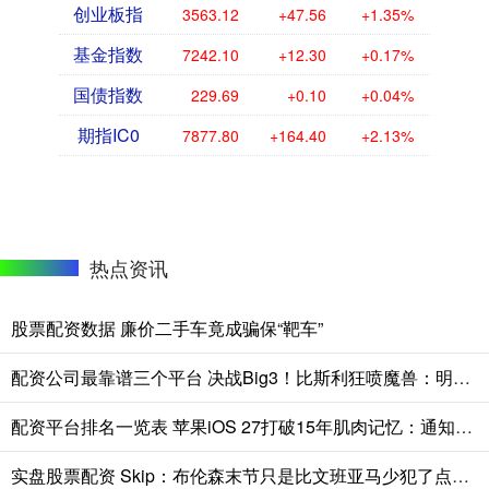
创业板指
3563.12
+47.56
+1.35%
基金指数
7242.10
+12.30
+0.17%
国债指数
229.69
+0.10
+0.04%
期指IC0
7877.80
+164.40
+2.13%
热点资讯
股票配资数据 廉价二手车竟成骗保“靶车”
配资公司最靠谱三个平台 决战Big3！比斯利狂喷魔兽：明天拿你当猴耍！看我狠狠干爆你！
配资平台排名一览表 苹果iOS 27打破15年肌肉记忆：通知下滑手势从中央改为左上角
实盘股票配资 Skip：布伦森末节只是比文班亚马少犯了点错 尼克斯主场压力更大