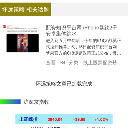
怀远策略 相关话题
配资知识平台网 iPhone暴跌2千，
安卓集体跳水
进入到五月中旬后，今年的618大战就正
式拉开帷幕。5月15日配资知识平台网，
苹果官方的618促销政策正式公布，微博
上立马出现了#iPhone 17 Pro降价2....
查看：
64
分类：
线上股票配资炒
怀远策略文章已加载完成
沪深京指数
上证综指
3940.04
+39.68
+1.02%