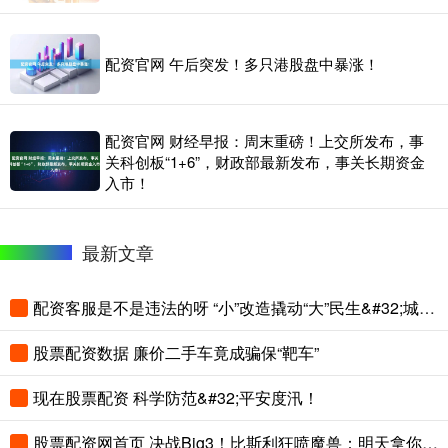
配资官网 午后突发！多只港股盘中暴涨！
配资官网 财经早报：周末重磅！上交所发布，事
关科创板“1+6”，财政部最新发布，事关长期资金
入市！
最新文章
配资客服是不是违法的呀 “小”改造撬动“大”民生&#32;城市微更新切实提升群众“幸福感+获得感”
股票配资数据 廉价二手车竟成骗保“靶车”
现在股票配资 科学防范&#32;平安度汛！
股票配资网首页 决战Big3！比斯利狂喷魔兽：明天拿你当猴耍！看我狠狠干干爆你！