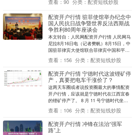
查看：
90
分类：
配资短线炒股
配资开户行情 驻菲使馆举办纪念中
国人民抗日战争暨世界反法西斯战
争胜利80周年座谈会
本文转自：人民网配资开户行情 人民网马
尼拉8月16日电（记者樊帆）8月15日，中
国驻菲律宾大使馆联合菲律宾中国和平统
一促进会，举办纪念中国人民抗日战争暨
查看：
156
分类：
配资短线炒股
世界反法....
配资开户行情 宁德时代这波锂矿停
产，真要把电车干涨价了？
这两天车圈或者说投资圈最大的事情配资
开户行情，应该就是宁德时代在江西宜春
的锂矿停产了。 8 月 11 号宁德时代坐实
消息，第二天碳酸锂期货的价格原地飙
查看：
106
分类：
配资短线炒股
升，无数锂....
配资开户行情 冲锋在法治“强军
路”上