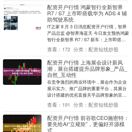
配资开户行情 鸿蒙智行全新智界
R7 / S7 上市即搭载华为 ADS 4 辅
助驾驶系统
IT之家 8 月 3 日消息配资开户行情，智界
产品总监 @智界海蓝天 今日发文预热鸿蒙
智行全新智界 R7 / S7 新车：上市即搭载
华为 ADS 4 辅助驾驶系....
查看：
172
分类：
配资短线炒股
配资开户行情 上海展会设计新风
潮，展台搭建提升品牌形象_产品_
自然_互动性
在竞争激烈的商业环境中，展会作为企业
展示实力、推广品牌的重要平台，其展台
设计搭建的优劣直接关乎品牌形象的呈现
与传播效果。上海配资开户行情，作为国
查看：
191
分类：
配资短线炒股
际化大都市，各类....
配资开户行情 前谷歌CEO施密特：
要先给AI“立规矩”，更偏好开源模
式