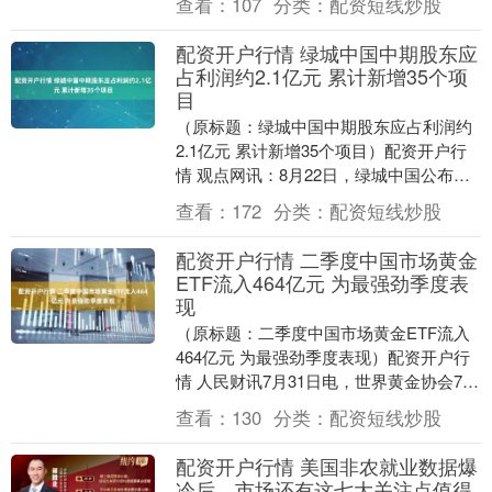
查看：
107
分类：
配资短线炒股
局。” 联邦住房....
配资开户行情 绿城中国中期股东应
占利润约2.1亿元 累计新增35个项
目
（原标题：绿城中国中期股东应占利润约
2.1亿元 累计新增35个项目）配资开户行
情 观点网讯：8月22日，绿城中国公布截
至2025年6月30日止六个月的中期业绩
查看：
172
分类：
配资短线炒股
公....
配资开户行情 二季度中国市场黄金
ETF流入464亿元 为最强劲季度表
现
（原标题：二季度中国市场黄金ETF流入
464亿元 为最强劲季度表现）配资开户行
情 人民财讯7月31日电，世界黄金协会7月
31日发布的数据显示，二季度中国市场黄
查看：
130
分类：
配资短线炒股
金....
配资开户行情 美国非农就业数据爆
冷后，市场还有这七大关注点值得