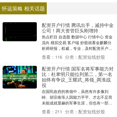
怀远策略 相关话题
配资开户行情 腾讯出手，减持中金
公司！两大资管巨头刚增持
热点栏目 自选股 数据中心 行情中心 资金
流向 模拟交易 客户端 炒股就看金麒麟分
析师研报，权威，专业，及时配资开户行
情，全面，助您挖掘潜力主题机会！ 对于
查看：
116
分类：
配资短线炒股
中金....
配资开户行情 国军名将军事能力对
比：杜聿明只能位列第二，第一名
始终有争议_王耀武_将领_两淮战
役
在国民政府的将领中，虽然有许多像刘
峙、胡宗南等人因能力平平、才志不足而
未能成就显赫的军事生涯，但也有一部分
将领凭借卓越的军事才能和出色的指挥能
查看：
211
分类：
配资短线炒股
力脱颖而出。在这些....