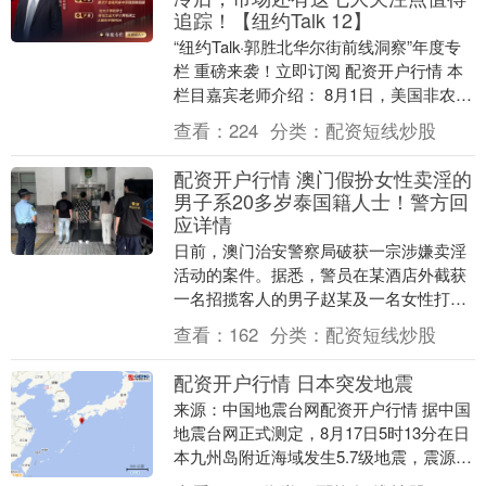
追踪！【纽约Talk 12】
“纽约Talk·郭胜北华尔街前线洞察”年度专
栏 重磅来袭！立即订阅 配资开户行情 本
栏目嘉宾老师介绍： 8月1日，美国非农就
业数据意外爆冷，并对市场造成剧烈影
查看：
224
分类：
配资短线炒股
响....
配资开户行情 澳门假扮女性卖淫的
男子系20多岁泰国籍人士！警方回
应详情
日前，澳门治安警察局破获一宗涉嫌卖淫
活动的案件。据悉，警员在某酒店外截获
一名招揽客人的男子赵某及一名女性打扮
的男子。赵某承认协助卖淫，还供称酒店
查看：
162
分类：
配资短线炒股
房间由友人吴某提....
配资开户行情 日本突发地震
来源：中国地震台网配资开户行情 据中国
地震台网正式测定，8月17日5时13分在日
本九州岛附近海域发生5.7级地震，震源深
度10公里，震中位于北纬31.75度，东....