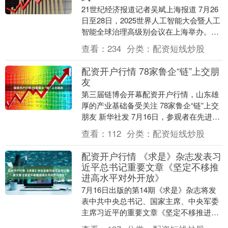
21世纪经济报道记者吴斌上海报道 7月26
日至28日，2025世界人工智能大会暨人工
智能全球治理高级别会议在上海举办。前
微软执行副总裁沈向洋(Harry Shu....
查看：
234
分类：
配资短线炒股
配资开户行情 78家鲁企“链”上交朋
友
第三届链博会开幕配资开户行情，山东雄
厚的产业基础备受关注 78家鲁企“链”上交
朋友 新华社发 7月16日，参观者在先进制
造链展区兰剑智能展台了解“蜘蛛侠悬挂式
查看：
112
分类：
配资短线炒股
料....
配资开户行情 《求是》杂志发表习
近平总书记重要文章《坚定不移推
进高水平对外开放》
7月16日出版的第14期《求是》杂志将发
表中共中央总书记、国家主席、中央军委
主席习近平的重要文章《坚定不移推进高
水平对外开放》配资开户行情。这是习近