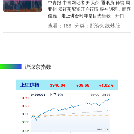
中青报·中青网记者 郑天然 通讯员 孙锐 周
亚州 侯钰斐配资开户行情 眼神明亮，面容
儒雅，走上讲台时却是目光坚毅，开口铿
锵有力。这片三尺讲台，国防大学政治学
查看：
186
分类：
配资短线炒股
院西....
沪深京指数
上证综指
3940.04
+39.68
+1.02%