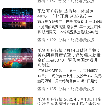
查看：
137
分类：
配资短线炒股
平总书记20....
配资开户行情 热热热！体感达
40℃！广州开启“蒸煮模式”→
雨水暂别配资开户行情 高温返场 一场全国
大范围的高温高湿“桑拿天” 再一次拉开帷
幕 明后两天，本轮高温将达最强盛时段。
河南、山东等部分地区最高气温将冲击
查看：
122
分类：
配资短线炒股
40℃，....
配资开户行情 7月14日财经早餐：
关税阴霾再度笼罩，避险需求助推
金价上破3370，聚焦美国对俄进一
步制裁
汇通财经APP讯——周一（北京时间7月
14日），现货黄金上涨，交投于3372美元/
盎司附近，周六特朗普称自8月1日起对从
欧盟、墨西哥进口的商品分别征收30%关
查看：
135
分类：
配资短线炒股
税....
配资开户行情 2025年7月13日山东
宁津县东崔蔬菜批发市场价格行情