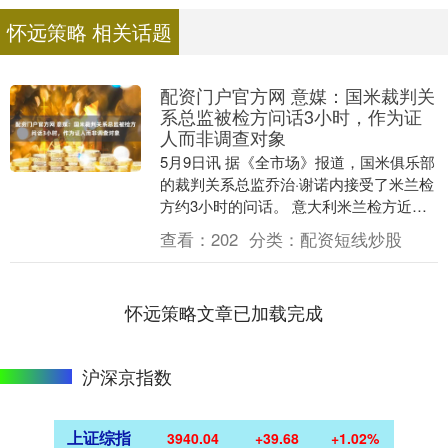
怀远策略 相关话题
配资门户官方网 意媒：国米裁判关
系总监被检方问话3小时，作为证
人而非调查对象
5月9日讯 据《全市场》报道，国米俱乐部
的裁判关系总监乔治·谢诺内接受了米兰检
方约3小时的问话。 意大利米兰检方近日
正在调查意大利裁判界的问题，此前意大
查看：
202
分类：
配资短线炒股
利裁判指....
怀远策略文章已加载完成
沪深京指数
上证综指
3940.04
+39.68
+1.02%