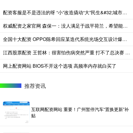
配资客服是不是违法的呀 “小”改造撬动“大”民生&#32;城市微更新切实提升群众“幸福感+获得感”
权威配资之家官网 森保一：没人满足于战平荷兰，希望能把上届苦涩教训用到这次比赛
全国十大配资 OPPO陈希回应某迭代系统光场交互设计爆料，称17改动不会很大
江西股票配资 王哲林：很害怕伤病突然严重 打不了总决赛 我不会后悔带伤出战
网上配资网站 BIOS不开这个选项 高频率内存就白买了
推荐资讯
互联网配资网站 重要！广州暂停汽车“置换更新”补
贴