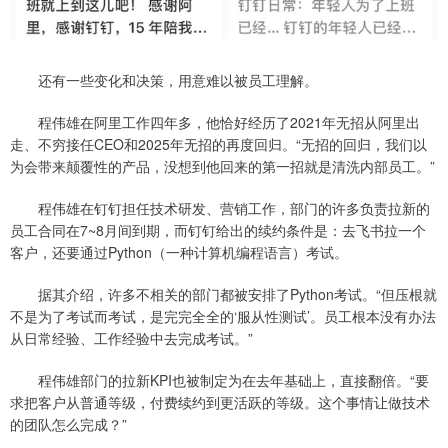
还有一些变化和决策，用意难以被员工理解。
程伟雄在阿里工作四年多，他恰好经历了2021年无招从阿里出
走、不穷接任CEO和2025年无招的再度回归。“无招的回归，我们以
为会带来颠覆性的产品，没想到他回来的第一招就是清洗内部员工。”
程伟雄在钉钉担任技术研发、营销工作，部门的许多负责拉新的
员工合同在7~8月间到期，而钉钉给出的续约条件是：去飞书拉一个
客户，还要通过Python（一种计算机编程语言）考试。
据其介绍，许多不相关的部门都被安排了Python考试。“但压根就
不是为了考试而考试，是完完全全的‘服从性测试’。员工根本没有办法
从日常经验、工作经验中去完成考试。”
程伟雄部门的拉新KPI也被制定为在去年基础上，直接翻倍。“要
求把客户从普通等级，付费续约到更活跃的等级。这个事情让做技术
的团队怎么完成？”