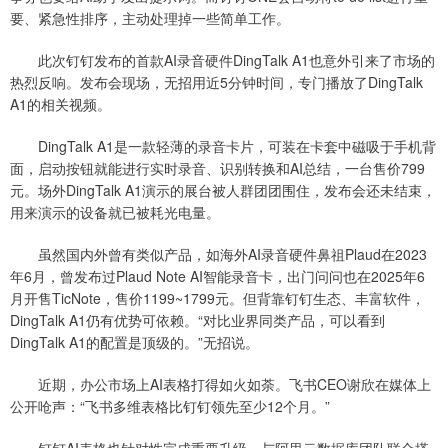
要、紧急性排序，主动处理掉一些简单工作。
此次钉钉发布的首款AI录音硬件DingTalk A1也意外引来了市场的
热烈反响。发布会现场，无招用近5分钟时间，专门播放了DingTalk
A1的相关视频。
DingTalk A1是一款轻薄的录音卡片，可装在卡套中磁吸于手机背
面，启动按钮就能进行实时录音、识别转换和AI总结，一台售价799
元。场外DingTalk A1演示的展台被人群团团围住，发布会还未结束，
用来演示的设备就已被耗光电量。
虽然国内外曾有类似产品，如海外AI录音硬件鼻祖Plaud在2023
年6月，曾发布过Plaud Note AI智能录音卡，出门问问也在2025年6
月开售TicNote，售价1199~1799元。但背靠钉钉生态、丰富软件，
DingTalk A1仍有优势可依赖。“对比业界同类产品，可以看到
DingTalk A1的配置是顶级的。”无招说。
近期，办公市场上AI表格打得如火如荼。飞书CEO谢欣在媒体上
公开呛声：“飞书多维表格比钉钉领先至少12个月。”
钉钉AI表格也针对性完成重要升级，与阿里云数据库团队联合搭