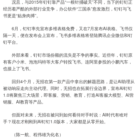
况且，与2015年钉钉靠产品“一根针捅破天”不同，当下的钉钉正
经历着严酷的外部行业竞争，办公软件“三国杀”愈发激烈，钉钉与飞
书更是“贴身肉搏”。
6月，钉钉率先宣布多维表格免费，又在7月发布AI表格。飞书仅
隔一天，便在发布会上宣布，飞书多维表格将登陆腾讯企业微信和钉
钉平台。
外部来看，钉钉市场份额的流失是不争的事实。近些年，钉钉原
有客户小米、泡泡玛特等大客户转投飞书。连阿里参投的小鹏汽车，
也接上了飞书。
回归4个月，无招在第一款产品中拿出的解题思路，是让AI助理从
被动响应走向主动代理。同时，无招也在拓展行业边界，宣布AI钉钉
1.0将聚焦三大场景，即客服、营销、教育，打造AI客服大模型、AI营
销服、AI教育等产品。
但面对未来，无招在被问到如何看待对手时说：AI时代有啥对
手？现在才刚刚到AI钉钉1.0版本，大家都是从零开始。
（陈一航、程伟雄为化名）