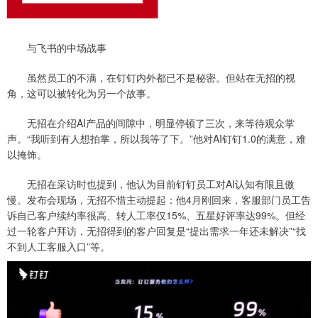
与飞书的中场战事
虽然员工的不满，在钉钉内外都已不是秘密。但站在无招的视
角，这可以被转化为另一个故事。
无招在介绍AI产品的间隙中，明显停顿了三次，来等待观众掌
声。“我听到有人想拍掌，所以我等了下。”他对AI钉钉1.0的满意，难
以掩饰。
无招在采访时也提到，他认为目前钉钉员工对AI认知有限且傲
慢。发布会现场，无招不惜主动提起：他4月刚回来，客服部门员工告
诉自己客户续约率很高、转人工率仅15%、五星好评率达99%。但经
过一轮客户拜访，无招得到的客户回复是“提出需求一年还未解决”“找
不到人工客服入口”等。