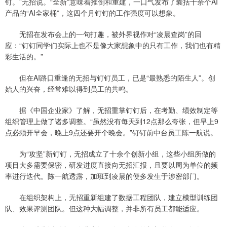
钉。”无招说。“全新”意味着推倒和重建，一口气发布了囊括十余个AI
产品的“AI全家桶”，这四个月钉钉的工作强度可以想象。
无招在发布会上的一句打趣，被外界视作对“凌晨查岗”的回
应：“钉钉同学们实际上也不是像大家想象中的只有工作，我们也有精
彩生活的。”
但在AI路口重逢的无招与钉钉员工，已是“最熟悉的陌生人”。创
始人的兴奋，经常难以得到员工的共鸣。
据《中国企业家》了解，无招重掌钉钉后，在考勤、绩效制定等
组织管理上做了诸多调整。“虽然没有每天到12点那么夸张，但早上9
点必须开早会，晚上9点还要开个晚会。”钉钉前中台员工陈一航说。
为“攻坚”新钉钉，无招成立了十余个创新小组，这些小组所做的
项目大多需要保密，研发进度直接向无招汇报，且要以周为单位的频
率进行迭代。陈一航透露，加班到凌晨的便多发生于涉密部门。
在组织架构上，无招重新组建了数据工程团队，建立模型训练团
队、效果评测团队。但这种大幅调整，并非所有员工都能适应。