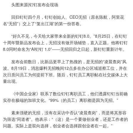
头图来源|钉钉发布会现场
回归钉钉四个月，钉钉创始人、CEO无招（原名陈航，阿里花
名“无招”）交上了“复出江湖”的第一份答卷。
“好久不见，今天给大家带来全新的钉钉8.0。”8月25日，在钉钉
十周年暨新品发布会上，无招没有做开场铺垫，直入正题。他将钉钉
8.0同时命名为“AI钉钉 1.0”——无招回归之日起，新钉钉重新计年。
发布会前数日，比新品更早上了热搜的，是无招的“凌晨查岗”风
波。8月19日，消息爆料无招晚间12点多在办公区域巡察工位，并在
次日质问员工为何提前下班。随后，钉钉员工离职帖在社交媒体上大
量出现。
《中国企业家》联系了数位钉钉离职员工，他们透露钉钉当前确
实存在极端的加班文化。“99%（的员工）离职都是因为无招。”
素来强硬的无招，没有在采访中否认“凌晨查岗”，而是将其形容
为筛选“同道者”。他表示：“（这）是一个要做创业者，还是工作者的
问题。实际上是双向选择，创业者会选择跟创业者在一起。”