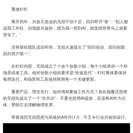
重做钉钉
离开四年，兴奋又急迫的无招干劲十足，回归即开“卷”：“别人都
说我工作狂，但我挺兴奋的，因为我一想到AI，就觉得世界马上就要
变化了。”
没有留给团队适应时间，无招火速提出了“回归创业、回归创新、
回归用户第一”。
在钉钉内部，无招成立了十余个创新小组，每个小组承担一个AI
场景或者工具。他对创新小组的要求是“快速迭代”：钉钉整体要保持
每周迭代，AI场景和工具保持两周有一个关键更新。
重塑产品，理念先行。如何用AI重做工作方式？喜欢颠覆式思维
的无招先提出了一个“非共识”：不要光想用AI提效，应该将AI作为主
体，帮助它去理解物理世界。
带着强烈无招思想与风格的AI钉钉1.0，不乏令行业兴奋的设计。