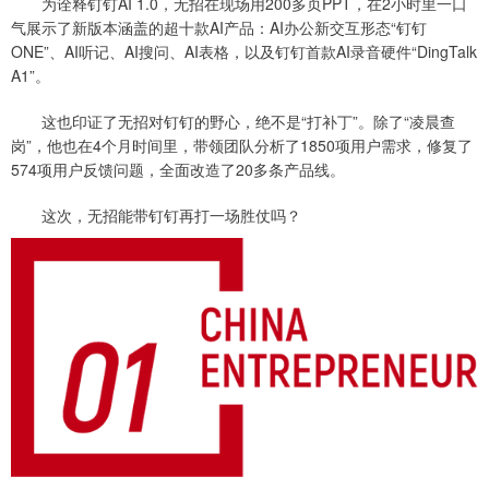
为诠释钉钉AI 1.0，无招在现场用200多页PPT，在2小时里一口
气展示了新版本涵盖的超十款AI产品：AI办公新交互形态“钉钉
ONE”、AI听记、AI搜问、AI表格，以及钉钉首款AI录音硬件“DingTalk
A1”。
这也印证了无招对钉钉的野心，绝不是“打补丁”。除了“凌晨查
岗”，他也在4个月时间里，带领团队分析了1850项用户需求，修复了
574项用户反馈问题，全面改造了20多条产品线。
这次，无招能带钉钉再打一场胜仗吗？