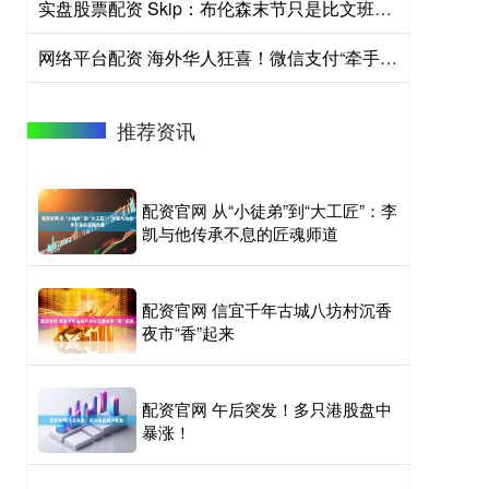
实盘股票配资 Skip：布伦森末节只是比文班亚马少犯了点错 尼克斯主场压力更大
网络平台配资 海外华人狂喜！微信支付“牵手”PayPal，赴华可直接扫码付款
推荐资讯
配资官网 从“小徒弟”到“大工匠”：李
凯与他传承不息的匠魂师道
配资官网 信宜千年古城八坊村沉香
夜市“香”起来
配资官网 午后突发！多只港股盘中
暴涨！