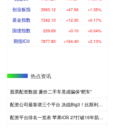
创业板指
3563.12
+47.56
+1.35%
基金指数
7242.10
+12.30
+0.17%
国债指数
229.69
+0.10
+0.04%
期指IC0
7877.80
+164.40
+2.13%
热点资讯
股票配资数据 廉价二手车竟成骗保“靶车”
配资公司最靠谱三个平台 决战Big3！比斯利狂喷魔兽：明天拿你当猴耍！看我狠狠干爆你！
配资平台排名一览表 苹果iOS 27打破15年肌肉记忆：通知下滑手势从中央改为左上角