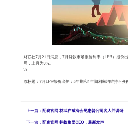
财联社7月21日消息，7月贷款市场报价利率（LPR）报价出炉
网，上月为3%。
\n
原标题：7月LPR报价出炉：5年期和1年期利率均维持不变
上一篇：
配资官网 林武在威海会见惠普公司客人并调研
下一篇：
配资官网 蚂蚁集团CEO，最新发声