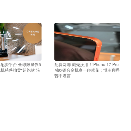
配资平台 全球限量仅5
配资网哪 戴壳没用！iPhone 17 Pro
机慈善拍卖“超跑款”洗
Max铝合金机身一碰就花：博主直呼
苦不堪言