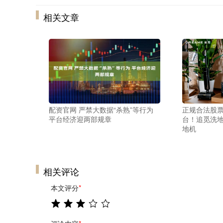
相关文章
配资官网 严禁大数据“杀熟”等行为
正规合法股票
平台经济迎两部规章
台！追觅洗地
地机
相关评论
本文评分
*