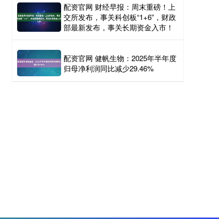
配资官网 财经早报：周末重磅！上
交所发布，事关科创板“1+6”，财政
部最新发布，事关长期资金入市！
配资官网 健帆生物：2025年半年度
归母净利润同比减少29.46%